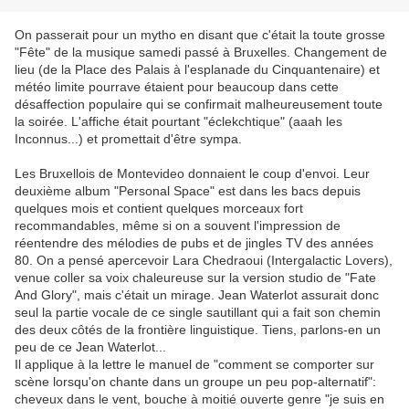
On passerait pour un mytho en disant que c'était la toute grosse
"Fête" de la musique samedi passé à Bruxelles. Changement de
lieu (de la Place des Palais à l'esplanade du Cinquantenaire) et
météo limite pourrave étaient pour beaucoup dans cette
désaffection populaire qui se confirmait malheureusement toute
la soirée. L'affiche était pourtant "éclekchtique" (aaah les
Inconnus...) et promettait d'être sympa.
Les Bruxellois de Montevideo donnaient le coup d'envoi. Leur
deuxième album "Personal Space" est dans les bacs depuis
quelques mois et contient quelques morceaux fort
recommandables, même si on a souvent l'impression de
réentendre des mélodies de pubs et de jingles TV des années
80. On a pensé apercevoir Lara Chedraoui (Intergalactic Lovers),
venue coller sa voix chaleureuse sur la version studio de "Fate
And Glory", mais c'était un mirage. Jean Waterlot assurait donc
seul la partie vocale de ce single sautillant qui a fait son chemin
des deux côtés de la frontière linguistique. Tiens, parlons-en un
peu de ce Jean Waterlot...
Il applique à la lettre le manuel de "comment se comporter sur
scène lorsqu'on chante dans un groupe un peu pop-alternatif":
cheveux dans le vent, bouche à moitié ouverte genre "je suis en