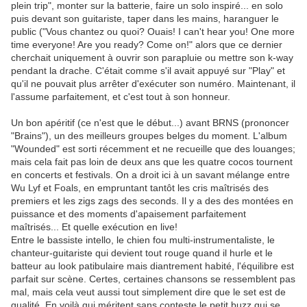
plein trip", monter sur la batterie, faire un solo inspiré... en solo
puis devant son guitariste, taper dans les mains, haranguer le
public ("Vous chantez ou quoi? Ouais! I can't hear you! One more
time everyone! Are you ready? Come on!" alors que ce dernier
cherchait uniquement à ouvrir son parapluie ou mettre son k-way
pendant la drache. C'était comme s'il avait appuyé sur "Play" et
qu'il ne pouvait plus arrêter d'exécuter son numéro. Maintenant, il
l'assume parfaitement, et c'est tout à son honneur.
Un bon apéritif (ce n'est que le début...) avant BRNS (prononcer
"Brains"), un des meilleurs groupes belges du moment. L'album
"Wounded" est sorti récemment et ne recueille que des louanges;
mais cela fait pas loin de deux ans que les quatre cocos tournent
en concerts et festivals. On a droit ici à un savant mélange entre
Wu Lyf et Foals, en empruntant tantôt les cris maîtrisés des
premiers et les zigs zags des seconds. Il y a des des montées en
puissance et des moments d'apaisement parfaitement
maîtrisés... Et quelle exécution en live!
Entre le bassiste intello, le chien fou multi-instrumentaliste, le
chanteur-guitariste qui devient tout rouge quand il hurle et le
batteur au look patibulaire mais diantrement habité, l'équilibre est
parfait sur scène. Certes, certaines chansons se ressemblent pas
mal, mais cela veut aussi tout simplement dire que le set est de
qualité. En voilà qui méritent sans conteste le petit buzz qui se