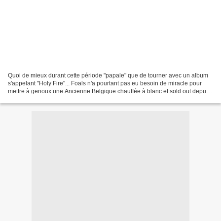
Quoi de mieux durant cette période "papale" que de tourner avec un album
s'appelant "Holy Fire"... Foals n'a pourtant pas eu besoin de miracle pour
mettre à genoux une Ancienne Belgique chauffée à blanc et sold out depuis
des semaines. Il y a déjà foule...