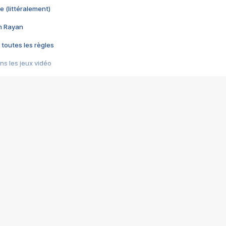
e (littéralement)
im Rayan
 toutes les règles
s les jeux vidéo
us choquant de Rockstar ? - Le scandale BULLY
e plus moche de Steam
du RÊVE tourne au CAUCHEMAR
pendant 8 heures
it… à tort
umiliés par un jeu vidéo
ire - Final Fantasy 8
ti un empire - Age of Empires