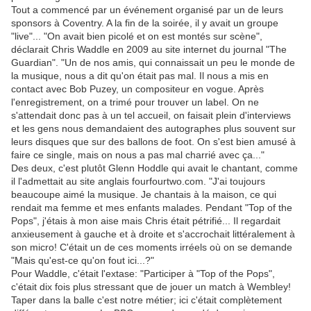
Tout a commencé par un événement organisé par un de leurs
sponsors à Coventry. A la fin de la soirée, il y avait un groupe
"live"... "On avait bien picolé et on est montés sur scène",
déclarait Chris Waddle en 2009 au site internet du journal "The
Guardian". "Un de nos amis, qui connaissait un peu le monde de
la musique, nous a dit qu'on était pas mal. Il nous a mis en
contact avec Bob Puzey, un compositeur en vogue. Après
l'enregistrement, on a trimé pour trouver un label. On ne
s'attendait donc pas à un tel accueil, on faisait plein d'interviews
et les gens nous demandaient des autographes plus souvent sur
leurs disques que sur des ballons de foot. On s'est bien amusé à
faire ce single, mais on nous a pas mal charrié avec ça..."
Des deux, c'est plutôt Glenn Hoddle qui avait le chantant, comme
il l'admettait au site anglais fourfourtwo.com. "J'ai toujours
beaucoupe aimé la musique. Je chantais à la maison, ce qui
rendait ma femme et mes enfants malades. Pendant "Top of the
Pops", j'étais à mon aise mais Chris était pétrifié... Il regardait
anxieusement à gauche et à droite et s'accrochait littéralement à
son micro! C'était un de ces moments irréels où on se demande
"Mais qu'est-ce qu'on fout ici...?"
Pour Waddle, c'était l'extase: "Participer à "Top of the Pops",
c'était dix fois plus stressant que de jouer un match à Wembley!
Taper dans la balle c'est notre métier; ici c'était complètement