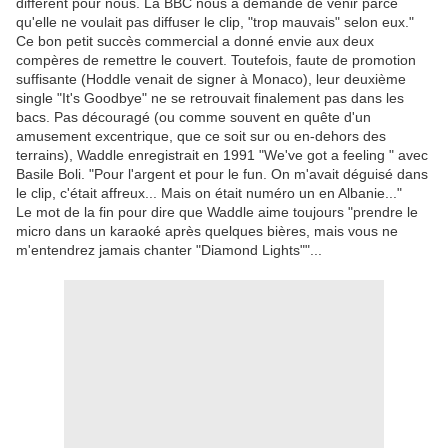
différent pour nous. La BBC nous a demandé de venir parce
qu'elle ne voulait pas diffuser le clip, "trop mauvais" selon eux."
Ce bon petit succès commercial a donné envie aux deux
compères de remettre le couvert. Toutefois, faute de promotion
suffisante (Hoddle venait de signer à Monaco), leur deuxième
single "It's Goodbye" ne se retrouvait finalement pas dans les
bacs. Pas découragé (ou comme souvent en quête d'un
amusement excentrique, que ce soit sur ou en-dehors des
terrains), Waddle enregistrait en 1991 "We've got a feeling " avec
Basile Boli. "Pour l'argent et pour le fun. On m'avait déguisé dans
le clip, c'était affreux... Mais on était numéro un en Albanie..."
Le mot de la fin pour dire que Waddle aime toujours "prendre le
micro dans un karaoké après quelques bières, mais vous ne
m'entendrez jamais chanter "Diamond Lights""...