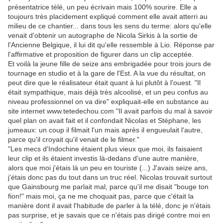
présentatrice télé, un peu écrivain mais 100% sourire. Elle a
toujours très placidement expliqué comment elle avait atterri au
milieu de ce chantier... dans tous les sens du terme: alors qu'elle
venait d'obtenir un autographe de Nicola Sirkis à la sortie de
l'Ancienne Belgique, il lui dit qu'elle ressemble à Lio. Réponse par
l'affirmative et proposition de figurer dans un clip acceptée.
Et voilà la jeune fille de seize ans embrigadée pour trois jours de
tournage en studio et à la gare de l'Est. A la vue du résultat, on
peut dire que le réalisateur était quant à lui plutôt à l'ouest. "Il
était sympathique, mais déjà très alcoolisé, et un peu confus au
niveau professionnel on va dire" expliquait-elle en substance au
site internet www.tetedechou.com "Il avait parfois du mal à savoir
quel plan on avait fait et il confondait Nicolas et Stéphane, les
jumeaux: un coup il filmait l'un mais après il engueulait l'autre,
parce qu'il croyait qu'il venait de le filmer."
"Les mecs d'Indochine étaient plus vieux que moi, ils faisaient
leur clip et ils étaient investis là-dedans d'une autre manière,
alors que moi j'étais là un peu en touriste (...) J'avais seize ans,
j'étais donc pas du tout dans un truc réel. Nicolas trouvait surtout
que Gainsbourg me parlait mal, parce qu'il me disait "bouge ton
fion!" mais moi, ça ne me choquait pas, parce que c'était la
manière dont il avait l'habitude de parler à la télé, donc je n'étais
pas surprise, et je savais que ce n'étais pas dirigé contre moi en