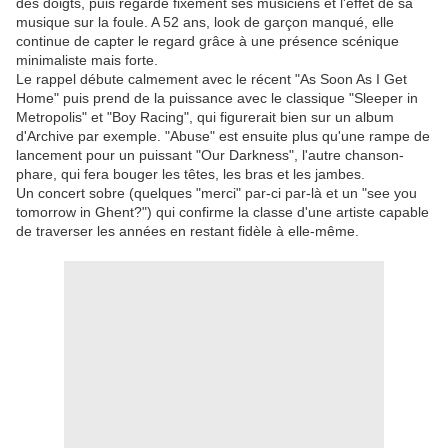
des doigts, puis regarde fixement ses musiciens et l'effet de sa
musique sur la foule. A 52 ans, look de garçon manqué, elle
continue de capter le regard grâce à une présence scénique
minimaliste mais forte.
Le rappel débute calmement avec le récent "As Soon As I Get
Home" puis prend de la puissance avec le classique "Sleeper in
Metropolis" et "Boy Racing", qui figurerait bien sur un album
d'Archive par exemple. "Abuse" est ensuite plus qu'une rampe de
lancement pour un puissant "Our Darkness", l'autre chanson-
phare, qui fera bouger les têtes, les bras et les jambes.
Un concert sobre (quelques "merci" par-ci par-là et un "see you
tomorrow in Ghent?") qui confirme la classe d'une artiste capable
de traverser les années en restant fidèle à elle-même.