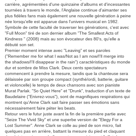
carrière, agrémentées d'une quinzaine d'albums et d'incessantes
tournées à travers le monde, l'Anglaise continue d'aimanter ses
plus fidèles fans mais également une nouvelle génération à peine
née lorsqu'elle est apparue dans l'univers musical en 1982.
Symbole de cette faculté de traverser les générations, c'est avec
"Full Moon" tiré de son dernier album "The Smallest Acts of
Kindness " (2008) mais au son évocateur des 80's, qu'elle a
débuté son set.
Premier moment intense avec "Leaving" et ses paroles
("Remember me for what I was/Not as I am now/I'll merge into
the shadows/I'll disappear in the rain") caractéristiques du monde
dur et sombre de Miss Clark. Deux cents spectateurs
commencent à prendre la mesure, tandis que la chanteuse sera
délaissée par son groupe compact (synthé/ordi, batterie, guitare
et violoncelle) le temps de deux chansons avec son pianiste
Murat Parlak. "So Quiet Here" et "Drunk", traduction d'un texte de
Baudelaire ("Enivrez-vous"), sont de magnifiques respirations qui
montrent qu'Anne Clark sait faire passer ses émotions sans
nécessairement faire péter les beats.
Retour vers le futur juste avant la fin de la première partie avec
"Seize The Vivid Sky" et une superbe version de "Elegy For a
Lost Summer". Anne Clark se colle au pied de son micro, fait
quelques pas en arrière, battant la mesure du pied et claquant