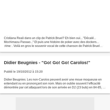
Cristiana Reali dans un clip de Patrick Bruel? Eh bien oui... "Décalé...
Mochimaou Passao..." Et puis une histoire de poker avec des dockers...
:rime: . Voilà en gros le souvenir vocal de cette chanson de Patrick Bruel
Benguigui, issue en 1989 de son...
Didier Beugnies - "Go! Go! Go! Carolos!"
Publié le 19/10/2012 à 15:20
Didier Beugnies. Les non-Carolos peuvent avoir une moue moqueuse en
entendant ou en prononçant son nom. Mais on oublie souvent l’efficacité
démontrée par cet attaquant lors de son arrivée en D2 (23 buts) en 84-85, et
plus encore la saison suivante en...