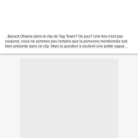
...Barack Obama dans le clip de Tag Team? Ou pas? Une fois n'est pas
coutume, nous ne sommes pas certains que la personne mentionnée soit
bien présente dans ce clip. Mais la question a soulevé une petite vague
médiatique il y a deux ans et l'actualité...