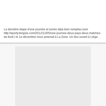
La dernière étape d'une journée et soirée déjà bien remplies (voir
http://sporty.blogvie.com/2012/12/05/une-journee-deux-pays-deux-matches-
de-foot/ ) le 1e décembre nous amenait à La Zone. Un lieu ouvert à Liège
depuis 1988 qui comprend une salle de concert,...