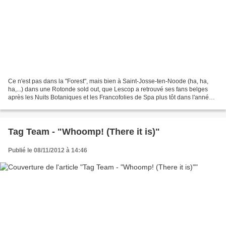
Ce n'est pas dans la "Forest", mais bien à Saint-Josse-ten-Noode (ha, ha,
ha,...) dans une Rotonde sold out, que Lescop a retrouvé ses fans belges
après les Nuits Botaniques et les Francofolies de Spa plus tôt dans l'année.
De quoi découvrir pleinement...
Tag Team - "Whoomp! (There it is)"
Publié le 08/11/2012 à 14:46