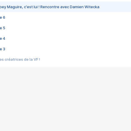
bey Maguire, c'est lui ! Rencontre avec Damien Witecka
e 6
e 5
e 4
e 3
s créatrices de la VF !
e 2
e 1
e Mektoub My Love arrive enfin ! Rencontre avec Shaïn Boumedine et Sal
i : après Toni en famille
elle réalise le bouleversant Dites lui que je l'aime
ais ! Rencontre autour de Vie privée de Rebecca Zlotowski