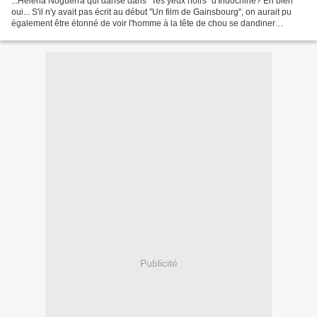
...Helena Noguerra qui danse dans "Tes yeux noirs" d'Indochine? Eh bien
oui... S'il n'y avait pas écrit au début "Un film de Gainsbourg", on aurait pu
également être étonné de voir l'homme à la tête de chou se dandiner
maladroitement à côté des Sirkis...
Publicité